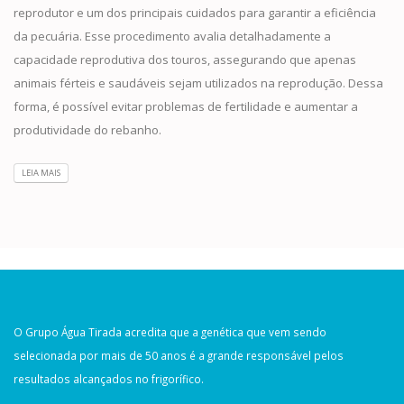
reprodutor e um dos principais cuidados para garantir a eficiência
da pecuária. Esse procedimento avalia detalhadamente a
capacidade reprodutiva dos touros, assegurando que apenas
animais férteis e saudáveis sejam utilizados na reprodução. Dessa
forma, é possível evitar problemas de fertilidade e aumentar a
produtividade do rebanho.
LEIA MAIS
O Grupo Água Tirada acredita que a genética que vem sendo
selecionada por mais de 50 anos é a grande responsável pelos
resultados alcançados no frigorífico.