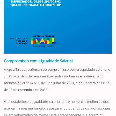
Compromisso com a Igualdade Salarial
A Água Tirada reafirma seu compromisso com a equidade salarial e
critérios justos de remuneração entre mulheres e homens, em
atenção à Lei nº 14.611, de 3 de julho de 2023, e ao Decreto nº 11.795,
de 23 de novembro de 2023.
A lei estabelece a igualdade salarial entre homens e mulheres que
exercem a mesma função, assegurando que todos os profissionais
sejam valorizados de forma justa e transparente. O Decreto nº