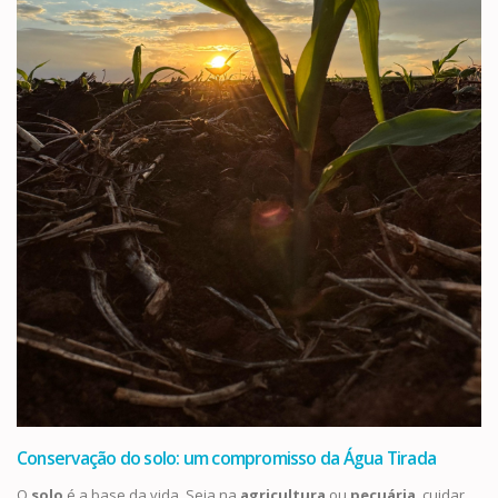
Conservação do solo: um compromisso da Água Tirada
O
solo
é a base da vida. Seja na
agricultura
ou
pecuária
, cuidar