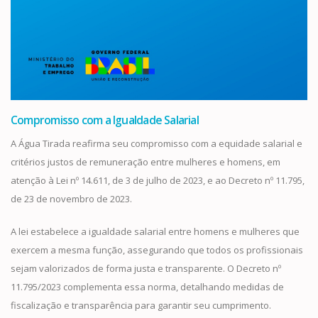
Compromisso com a Igualdade Salarial
A Água Tirada reafirma seu compromisso com a equidade salarial e
critérios justos de remuneração entre mulheres e homens, em
atenção à Lei nº 14.611, de 3 de julho de 2023, e ao Decreto nº 11.795,
de 23 de novembro de 2023.
A lei estabelece a igualdade salarial entre homens e mulheres que
exercem a mesma função, assegurando que todos os profissionais
sejam valorizados de forma justa e transparente. O Decreto nº
11.795/2023 complementa essa norma, detalhando medidas de
fiscalização e transparência para garantir seu cumprimento.